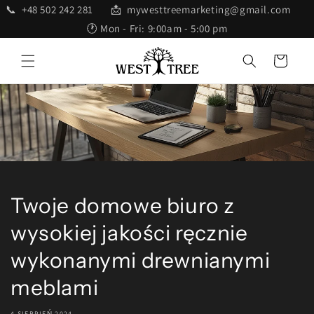
Przejdź
📞 +48 502 242 281 📩 mywesttreemarketing@gmail.com
do treści
🕐 Mon - Fri: 9:00am - 5:00 pm
Koszyk
Twoje domowe biuro z
wysokiej jakości ręcznie
wykonanymi drewnianymi
meblami
4 SIERPIEŃ 2024