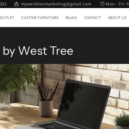
2 281 📩 mywesttreemarketing@gmail.com 🕐 Mon - Fri: 9:
OUTLET
CUSTOM FURNITURE
BloX©
CONTACT
ABOUT US
 by West Tree