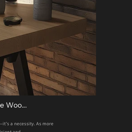
e Woo...
it's a necessity. As more
cient and...