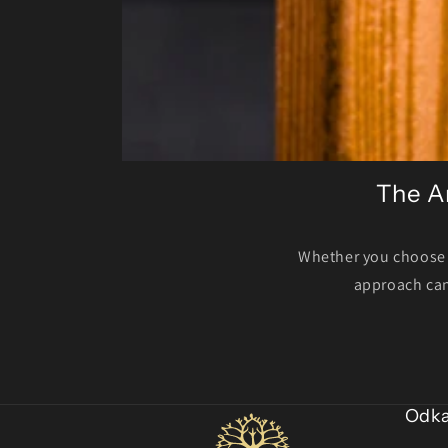
The Ar
Whether you choose t
approach can
Odk