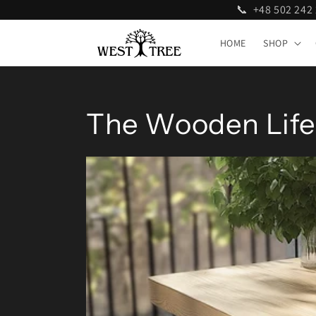
📞 +48 502 24
Přejít k
obsahu
HOME
SHOP
The Wooden Life